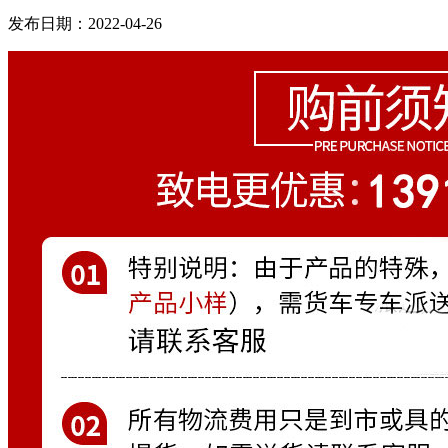
发布日期：2022-04-26