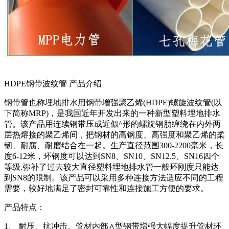
HDPE钢带波纹管 产品介绍
钢带管也称埋地排水用钢带增强聚乙烯(HDPE)螺旋波纹管(以
下简称MRP)，是我国近年开发出来的一种新型塑料埋地排水
管。该产品用连续钢带压成近似^形的螺旋钢肋缠绕在内外两
层热熔接的聚乙烯间，把钢材的高钢度、高强度和聚乙烯的柔
韧、耐腐、耐磨结合在一起。生产直径范围300-2200毫米，长
度6-12米，环钢度可以达到SN8、SN10、SN12.5、SN16四个
等级.弥补了过去较大直径塑料埋地排水管一般环刚度只能达
到SN8的限制。该产品可以采用多种连接方法适应不同的工程
需要，较好地满足了密封可靠性和连接施工方便的要求。
产品特点：
1、 耐压、抗冲击。管材内部∧型钢带增强大幅度提升管材环