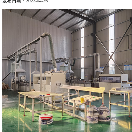
发布日期：2022-04-26